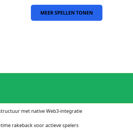
MEER SPELLEN TONEN
tructuur met native Web3-integratie
l-time rakeback voor actieve spelers