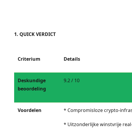
1. QUICK VERDICT
Criterium
Details
Deskundige
9.2 / 10
beoordeling
Voordelen
* Compromisloze crypto-infras
* Uitzonderlijke winstvrije rea