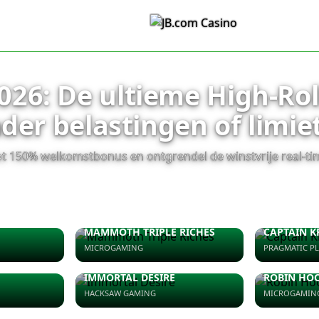
026: De ultieme High-R
der belastingen of limie
ot 150% welkomstbonus en ontgrendel de winstvrije real-ti
MAMMOTH TRIPLE RICHES
CAPTAIN 
MICROGAMING
PRAGMATIC PL
IMMORTAL DESIRE
ROBIN HO
HACKSAW GAMING
MICROGAMIN