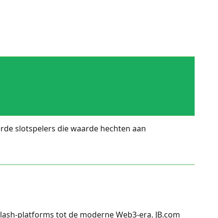
erde slotspelers die waarde hechten aan
 Flash-platforms tot de moderne Web3-era. JB.com