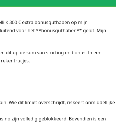
llijk 300 € extra bonusguthaben op mijn
tsluitend voor het **bonusguthaben** geldt. Mijn
n dit op de som van storting en bonus. In een
 rekentrucjes.
in. Wie dit limiet overschrijdt, riskeert onmiddellijke
sino zijn volledig geblokkeerd. Bovendien is een