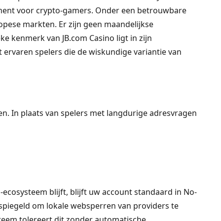
egment voor crypto-gamers. Onder een betrouwbare
pese markten. Er zijn geen maandelijkse
e kenmerk van JB.com Casino ligt in zijn
 ervaren spelers die de wiskundige variantie van
ren. In plaats van spelers met langdurige adresvragen
ecosysteem blijft, blijft uw account standaard in No-
espiegeld om lokale websperren van providers te
teem tolereert dit zonder automatische