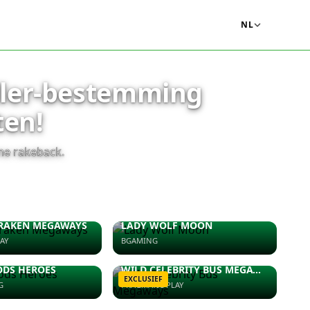
NL
oller-bestemming
ten!
me rakeback.
KRAKEN MEGAWAYS
LADY WOLF MOON
AY
BGAMING
ODS HEROES
WILD CELEBRITY BUS MEGAWAYS
EXCLUSIEF
G
PRAGMATIC PLAY