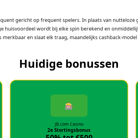
uent gericht op frequent spelers. In plaats van nutteloze g
huisvoordeel wordt bij elke spin berekend en onmiddellijk 
ts merkbaar en slaat elk traag, maandelijks cashback-mode
Huidige bonussen
🎰
JB.com Casino
2e Stortingsbonus
50% tot €500