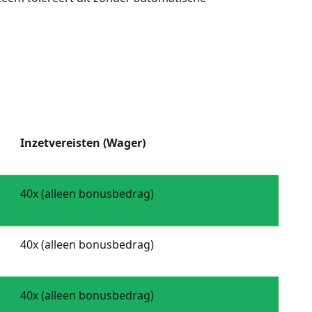
Inzetvereisten (Wager)
40x (alleen bonusbedrag)
40x (alleen bonusbedrag)
40x (alleen bonusbedrag)