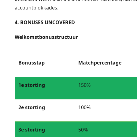
accountblokkades.
4. BONUSES UNCOVERED
Welkomstbonusstructuur
Bonusstap
Matchpercentage
1e storting
150%
2e storting
100%
3e storting
50%