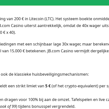
g van 200 € in Litecoin (LTC). Het systeem boekte onmidde
B.com Casino uiterst aantrekkelijk, omdat de 40x wager ui
0 € x 40
).
edingen met een schijnbaar lage 30x wager, maar berekene
 van 15.000 € betekenen. JB.com Casino vermijdt dergelijke
r ook de klassieke huisbeveiligingsmechanismen:
ldt een strikt limiet van
5 €
(of het crypto-equivalent) per sp
n dragen voor 100% bij aan de omzet. Tafelspelen en live ca
ook of 99
) tijdens bonusspel vergrendeld.